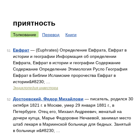
приятность
Толкование
Перевод
Книги
Евфрат
— (Euphrates) Определение Евфрата, Евфрат в
51
истории и географии Информация об определении
Евфрата, Евфрат в истории и географии Содержание
Содержание Определение Этимология Русло География
Евфрат в Библии Исламские пророчества Евфрат в
истории&#8230; …
Энциклопедия инвестора
Достоевский, Федор Михайлови
— писатель, родился 30
52
октября 1821 г. в Москве, умер 29 января 1881 г., в
Петербурге. Отец его, Михаил Андреевич, женатый на
дочери купца, Марье Федоровне Нечаевой, занимал место
штаб лекаря в Мариинской больнице для бедных. Занятый
в больнице и&#8230; …