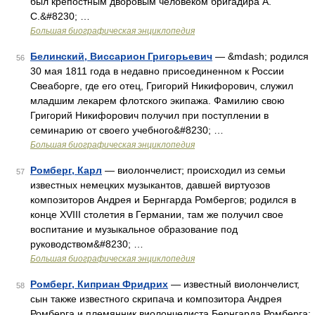
был крепостным дворовым человеком бригадира A.
С.&#8230; …
Большая биографическая энциклопедия
Белинский, Виссарион Григорьевич
— &mdash; родился
56
30 мая 1811 года в недавно присоединенном к России
Свеаборге, где его отец, Григорий Никифорович, служил
младшим лекарем флотского экипажа. Фамилию свою
Григорий Никифорович получил при поступлении в
семинарию от своего учебного&#8230; …
Большая биографическая энциклопедия
Ромберг, Карл
— виолончелист; происходил из семьи
57
известных немецких музыкантов, давшей виртуозов
композиторов Андрея и Бернгарда Ромбергов; родился в
конце ХVIIІ столетия в Германии, там же получил свое
воспитание и музыкальное образование под
руководством&#8230; …
Большая биографическая энциклопедия
Ромберг, Киприан Фридрих
— известный виолончелист,
58
сын также известного скрипача и композитора Андрея
Ромберга и племянник виолончелиста Бернгарда Ромберга;