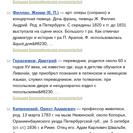
Большая биографическая энциклопедия
Филлис, Женни (Е. П.)
— арт. оперы (сопрано) и
53
концертная певица. Дочь франц. певицы Ж. Филлис
Андрий. Род. в Петербурге. С середины 1820 х гг. до 1831
выступала на сцене моcк. Большого т ра. Как отмечал
драматург и историк т ра П. Арапов, Ф. использовалась
&quot;для&#8230; …
Большая биографическая энциклопедия
Герасимов, Дмитрий
— переводчик; родился около 60 х
54
годов XV века, не известно где; еще в детстве обучался в
Ливонии, где приобрел познания в латинском и немецком
языках, служил переводчиком, или толмачом, при
посольском дворе и неоднократно ездил с
посольскими&#8230; …
Большая биографическая энциклопедия
Кипренский, Орест Адамович
— профессор живописи,
55
род. 13 марта 1783 г. на мызе Нежинской, около Копорья,
Ораниенбаумского уезда Петербургской губ.; ум. 5 октября
(ст. ст.) 1836 г. в Риме. Отец его, Адам Карлович Швальбе,