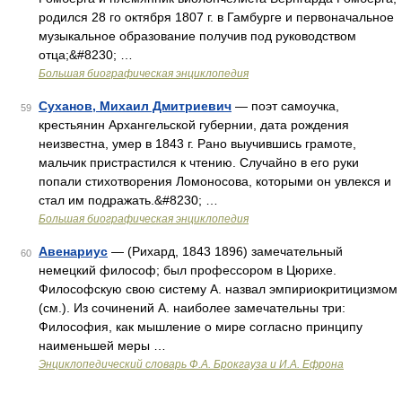
родился 28 го октября 1807 г. в Гамбурге и первоначальное
музыкальное образование получив под руководством
отца;&#8230; …
Большая биографическая энциклопедия
Суханов, Михаил Дмитриевич
— поэт самоучка,
59
крестьянин Архангельской губернии, дата рождения
неизвестна, умер в 1843 г. Рано выучившись грамоте,
мальчик пристрастился к чтению. Случайно в его руки
попали стихотворения Ломоносова, которыми он увлекся и
стал им подражать.&#8230; …
Большая биографическая энциклопедия
Авенариус
— (Рихард, 1843 1896) замечательный
60
немецкий философ; был профессором в Цюрихе.
Философскую свою систему А. назвал эмпириокритицизмом
(см.). Из сочинений А. наиболее замечательны три:
Философия, как мышление о мире согласно принципу
наименьшей меры …
Энциклопедический словарь Ф.А. Брокгауза и И.А. Ефрона